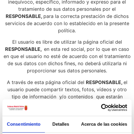
inequívoco, específico, informado y expreso para el
tratamiento de sus datos personales por el
RESPONSABLE,
para la correcta prestación de dichos
servicios de acuerdo con lo establecido en la presente
política.
El usuario es libre de utilizar la página oficial del
RESPONSABLE,
en esta red social, por lo que en caso
en que el usuario no esté de acuerdo con el tratamiento
de sus datos con dichos fines, no deberá utilizarla ni
proporcionar sus datos personales.
A través de esta página oficial del
RESPONSABLE,
el
usuario puede compartir textos, fotos, vídeos y otro
tipo de información y/o contenidos que estarán
sujetos tanto a la presente política como a las Normas
y Condiciones de la Plataforma. El usuario será
responsable de que todos los contenidos que publique
Consentimiento
Detalles
Acerca de las cookies
respeten la legislación vigente, la presente política y las
Normas de la Plataforma.