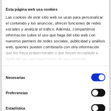
El usuario únicamente podrá publicar en esta página
Esta página web usa cookies
oficial del
RESPONSABLE
,
datos personales, fotografías
Las cookies de este sitio web se usan para personalizar
e informaciones u otros contenidos cuya titularidad y
el contenido y los anuncios, ofrecer funciones de redes
propiedad le pertenezcan o respecto de las cuales
sociales y analizar el tráfico. Además, compartimos
ostente la autorización de terceros.
información sobre el uso que haga del sitio web con
nuestros partners de redes sociales, publicidad y análisis
El
RESPONSABLE,
tendrá derecho a eliminar de la
web, quienes pueden combinarla con otra información
presente página oficial –de forma unilateral y sin previa
que les haya proporcionado o que hayan recopilado a
comunicación ni autorización del usuario- cualesquiera
partir del uso que haya hecho de sus servicios.
contenidos publicados por el usuario cuando el usuario
infrinja o vulnere la legislación vigente, las normas
establecidas en la presente política y las Normas de la
Selección
Plataforma.
Necesarias
de
consentimiento
Identificación de los destinatarios respecto de los que
el RESPONSABLE, tenga previsto la realización de
Preferencias
cesiones o comunicaciones de datos.
Se advierte al usuario que toda la información y
Estadística