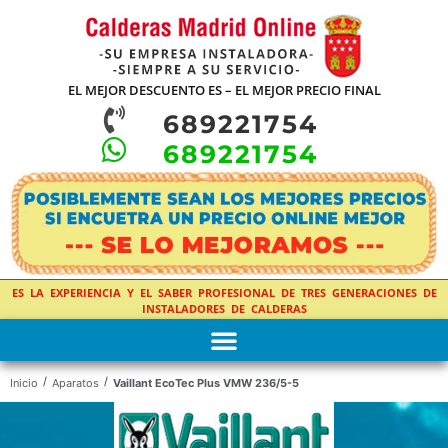
EL MEJOR DESCUENTO ES – EL MEJOR PRECIO FINAL
689221754
689221754
ES LA EXPERIENCIA Y EL SABER PROFESIONAL DE TRES GENERACIONES DE
INSTALADORES DE CALDERAS
/
/
Inicio
Aparatos
Vaillant EcoTec Plus VMW 236/5-5