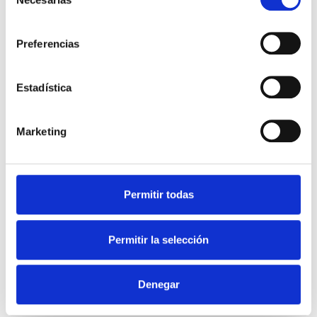
de
consentimiento
Preferencias
Estadística
Marketing
Permitir todas
Permitir la selección
Etiqueta Eficiencia Energetica
Denegar
Caldera Vaillant ecoTEC plus
VMW 236/5-5