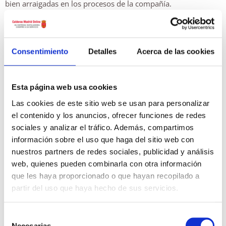
bien arraigadas en los procesos de la compañía.
Diseñamos y fabricamos nuestros productos, principalmente
en Alemania, para los clientes de todo el mundo.
Consentimiento
Detalles
Acerca de las cookies
Para hoy, mañana y el futuro. El departamento de I+D de
Vaillant Group, con más de 600 empleados, es uno de los
Esta página web usa cookies
más grandes y creativos de nuestro sector.
Las cookies de este sitio web se usan para personalizar
Está centrado en el desarrollo de nuevas tecnologías con
el contenido y los anuncios, ofrecer funciones de redes
energías renovables, incluyendo la combinación de recursos
sociales y analizar el tráfico. Además, compartimos
fósiles y renovables en sistemas altamente eficientes.
información sobre el uso que haga del sitio web con
nuestros partners de redes sociales, publicidad y análisis
web, quienes pueden combinarla con otra información
Todo ello para ofrecer a los usuarios el máximo confort,
que les haya proporcionado o que hayan recopilado a
máximo ahorro y la máxima calidad. Vaillant, confort para mi
hogar.
partir del uso que haya hecho de sus servicios.
Selección
Necesarias