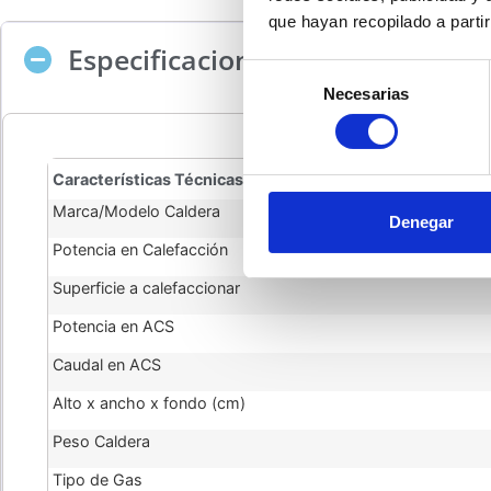
que hayan recopilado a parti
Especificaciones técnicas Calde
Selección
Necesarias
de
consentimiento
Características Técnicas Caldera
Marca/Modelo Caldera
Denegar
Potencia en Calefacción
Superficie a calefaccionar
Potencia en ACS
Caudal en ACS
Alto x ancho x fondo (cm)
Peso Caldera
Tipo de Gas