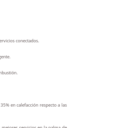
servicios conectados.
gente.
mbustión.
35% en calefacción respecto a las
s mejores servicios en la palma de