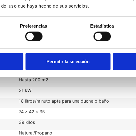
r del uso que haya hecho de sus servicios.
ra
Preferencias
Estadística
Saunier Duval Themafast Condens Mi 31
Permitir la selección
31 kW
Hasta 200 m2
31 kW
18 litros/minuto apta para una ducha o baño
74 x 42 x 35
39 Kilos
Natural/Propano