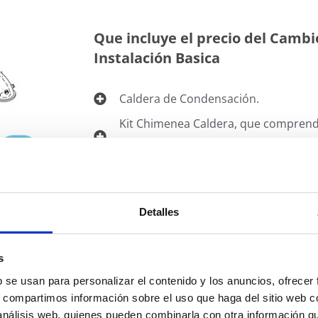
Que incluye el precio del Cambi
Instalación Basica
Caldera de Condensación.
Kit Chimenea Caldera, que comprend
de tubo concéntrico de unos 80/90 c
4
Juego de llaves y/o Accesorios de con
Desagüe de condensados, que comp
Detalles
de desagüe de dos (2) metros.
s
b se usan para personalizar el contenido y los anuncios, ofrecer
s, compartimos información sobre el uso que haga del sitio web 
 análisis web, quienes pueden combinarla con otra información q