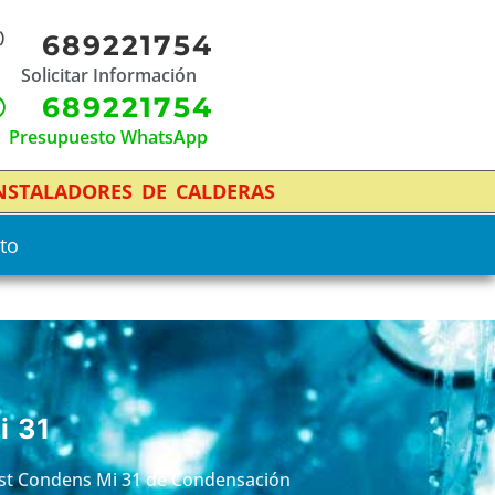
689221754
Solicitar Información
689221754
Presupuesto WhatsApp
INSTALADORES DE CALDERAS
to
i 31
fast Condens Mi 31 de Condensación