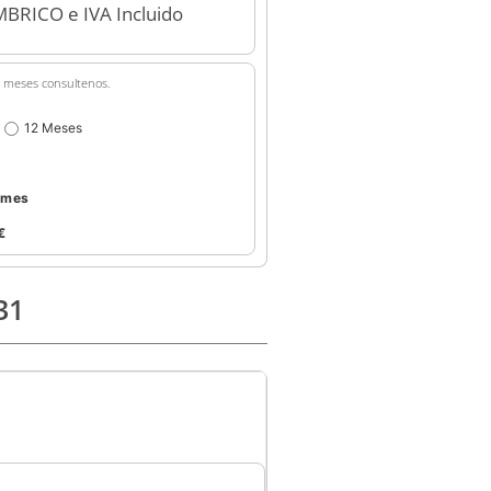
MBRICO e IVA Incluido
36 meses consultenos.
12 Meses
/mes
€
31