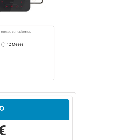
36 meses consultenos.
12 Meses
o
€