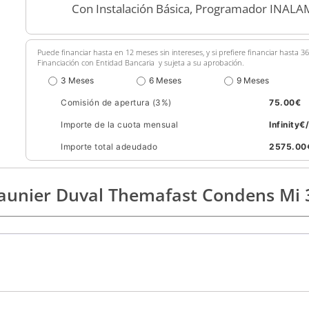
Con Instalación Básica, Programador INALA
Puede financiar hasta en 12 meses sin intereses, y si prefiere financiar hasta 
Financiación con Entidad Bancaria y sujeta a su aprobación.
3 Meses
6 Meses
9 Meses
Comisión de apertura (3%)
75.00
€
Importe de la cuota mensual
Infinity
€
Importe total adeudado
2575.00
 Saunier Duval Themafast Condens Mi 