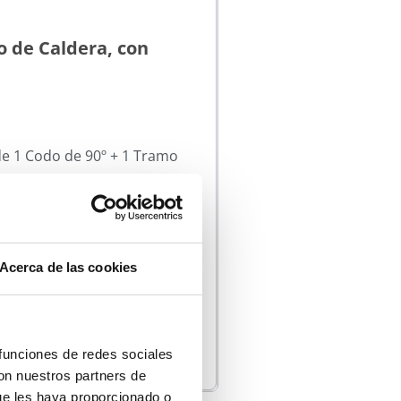
o de Caldera, con
e 1 Codo de 90º + 1 Tramo
m.
exión a la Caldera.
rende un Tramo de tubo
Acerca de las cookies
 funciones de redes sociales
con nuestros partners de
ue les haya proporcionado o