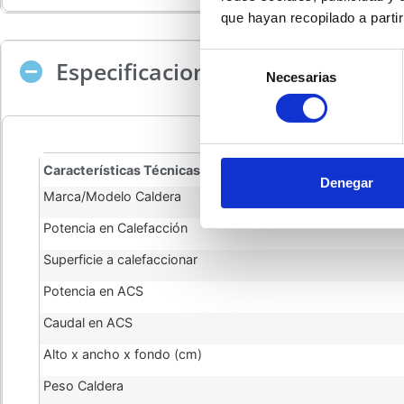
que hayan recopilado a parti
Selección
Especificaciones técnicas Calde
Necesarias
de
consentimiento
Características Técnicas Caldera
Denegar
Marca/Modelo Caldera
Potencia en Calefacción
Superficie a calefaccionar
Potencia en ACS
Caudal en ACS
Alto x ancho x fondo (cm)
Peso Caldera