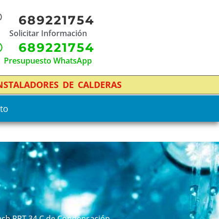
689221754
Solicitar Información
689221754
Presupuesto WhatsApp
INSTALADORES DE CALDERAS
to
 Tech RRT 34 C de Condensación