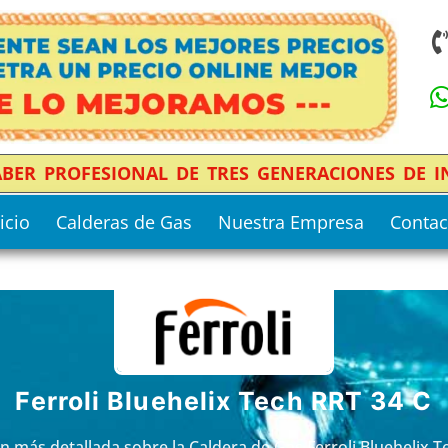
SABER PROFESIONAL DE TRES GENERACIONES DE 
icio
Calderas de Gas
Nuestra Empresa
Contac
Ferroli Bluehelix Tech RRT 34 C
ón más detallada sobre la Caldera de Gas Ferroli Bluehelix