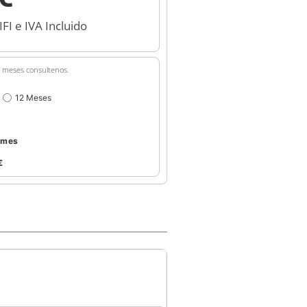
FI e IVA Incluido
36 meses consultenos.
12 Meses
/mes
€