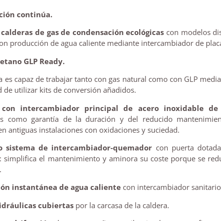
ción continúa.
e
calderas de gas de condensación ecológicas
con modelos dis
on producción de agua caliente mediante intercambiador de plac
Metano GLP Ready.
a es capaz de trabajar tanto con gas natural como con GLP median
 de utilizar kits de conversión añadidos.
 con intercambiador principal de acero inoxidable de 
s como garantía de la duración y del reducido mantenimient
n antiguas instalaciones con oxidaciones y suciedad.
vo sistema de intercambiador-quemador
con puerta dotada 
): simplifica el mantenimiento y aminora su coste porque se red
.
ón instantánea de agua caliente
con intercambiador sanitario
dráulicas cubiertas
por la carcasa de la caldera.