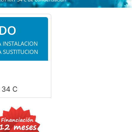
ADO
A INSTALACION
A SUSTITUCION
T 34 C