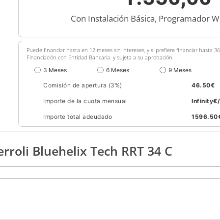
Con Instalación Básica, Programador WI
Puede financiar hasta en 12 meses sin intereses, y si prefiere financiar hasta 
Financiación con Entidad Bancaria y sujeta a su aprobación.
3 Meses
6 Meses
9 Meses
Comisión de apertura (3%)
46.50
€
Importe de la cuota mensual
Infinity
€
Importe total adeudado
1596.50
erroli Bluehelix Tech RRT 34 C