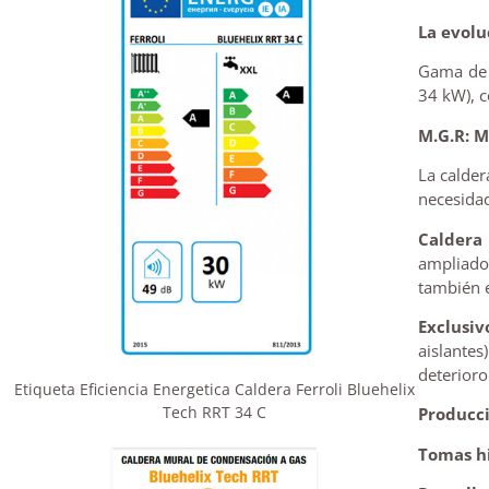
La evolu
Gama d
34 kW), c
M.G.R: 
La calder
necesidad
Caldera
ampliado
también e
Exclusi
aislantes
deterioro
Etiqueta Eficiencia Energetica Caldera Ferroli Bluehelix
Tech RRT 34 C
Producci
Tomas hi