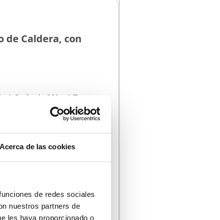
o de Caldera, con
e 1 Codo de 90º + 1 Tramo
m.
exión a la Caldera.
Acerca de las cookies
rende un Tramo de tubo
 funciones de redes sociales
con nuestros partners de
ue les haya proporcionado o