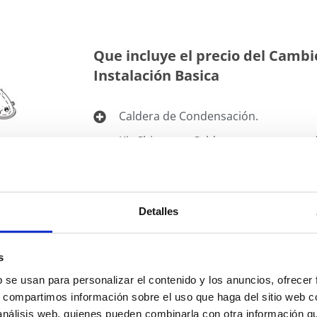
Que incluye el precio del Cambi
Instalación Basica
Caldera de Condensación.
Kit Chimenea Caldera, que comprend
de tubo concéntrico de unos 80/90 c
4
Juego de llaves y/o Accesorios de con
Detalles
Desagüe de condensados, que comp
de desagüe de dos (2) metros.
s
b se usan para personalizar el contenido y los anuncios, ofrecer
s, compartimos información sobre el uso que haga del sitio web 
 análisis web, quienes pueden combinarla con otra información q