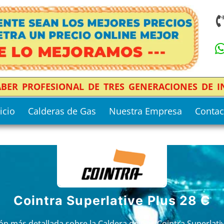
SABER PROFESIONAL DE TRES GENERACIONES DE 
icio
Calderas de Gas
Nuestra Empresa
Contac
Cointra Superlative Plus 28 C
ión más detallada sobre la Caldera de Gas Cointra Superlat