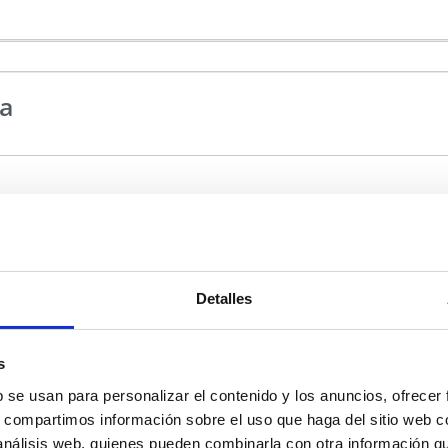
ra
Cointra Superlative Plus 28 C
28 kW
Detalles
Hasta 200 m2
28 kW
s
16 litros/minuto apta para una ducha o baño
b se usan para personalizar el contenido y los anuncios, ofrecer
s, compartimos información sobre el uso que haga del sitio web 
74 x 42 x 25
 análisis web, quienes pueden combinarla con otra información q