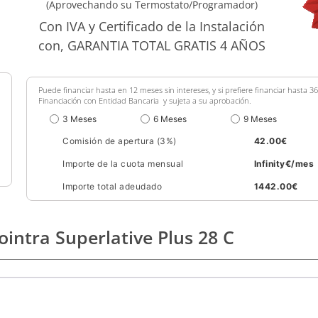
(Aprovechando su Termostato/Programador)
Con IVA y Certificado de la Instalación
con, GARANTIA TOTAL GRATIS 4 AÑOS
Puede financiar hasta en 12 meses sin intereses, y si prefiere financiar hasta 
Financiación con Entidad Bancaria y sujeta a su aprobación.
3 Meses
6 Meses
9 Meses
Comisión de apertura (3%)
42.00
€
Importe de la cuota mensual
Infinity
€/mes
Importe total adeudado
1442.00
€
ointra Superlative Plus 28 C