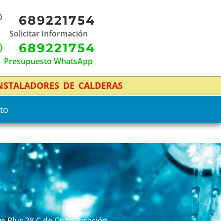
689221754
Solicitar Información
689221754
Presupuesto WhatsApp
INSTALADORES DE CALDERAS
to
ive Plus 28 C de Condensación