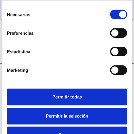
Tipo de Gas
Natural/Propano
Selección
Necesarias
de
consentimiento
Preferencias
Información Caldera Condensación
Bosch Condens C6000 W 25/36
Estadística
Marketing
Bosch Condens C6000 W 25/36
En este apartado le adjuntamos información más detallada de
Permitir todas
las características y el
precio de la Caldera de Gas Bosch
C6000 W 25/36
, como su etiqueta de Eficiencia Energética
Caldera Bosch C6000 W 25/36, el
Folleto Caldera Bosch
Permitir la selección
C6000 W
y también otros documentos de su interés,
especialmente para que usted pueda valorar con más detalle