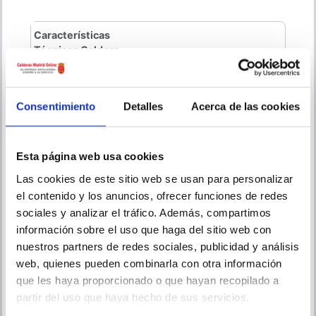
Características
Técnicas Caldera
Marca/Modelo
Bosch Condens C6000 W
Caldera
25/36
Consentimiento
Detalles
Acerca de las cookies
Potencia en
25 kW
Calefacción
Superficie a
Hasta 150 m2
Esta página web usa cookies
calefaccionar
Las cookies de este sitio web se usan para personalizar
Potencia en ACS
36 kW
el contenido y los anuncios, ofrecer funciones de redes
sociales y analizar el tráfico. Además, compartimos
Caudal en ACS
20 litros/minuto apta para dos
duchas o baños
información sobre el uso que haga del sitio web con
nuestros partners de redes sociales, publicidad y análisis
Alto x ancho x fondo
69 x 39 x 28
web, quienes pueden combinarla con otra información
(cm)
que les haya proporcionado o que hayan recopilado a
Peso Caldera
38 Kilos
partir del uso que haya hecho de sus servicios.