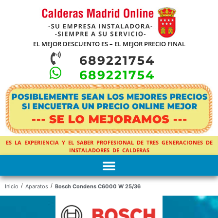
EL MEJOR DESCUENTO ES – EL MEJOR PRECIO FINAL
689221754
689221754
ES LA EXPERIENCIA Y EL SABER PROFESIONAL DE TRES GENERACIONES DE
INSTALADORES DE CALDERAS
/
/
Inicio
Aparatos
Bosch Condens C6000 W 25/36